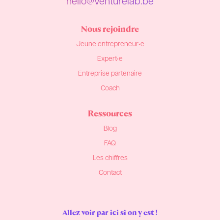
hello@venturelab.be
Nous rejoindre
Jeune entrepreneur•e
Expert•e
Entreprise partenaire
Coach
Ressources
Blog
FAQ
Les chiffres
Contact
Allez voir par ici si on y est !