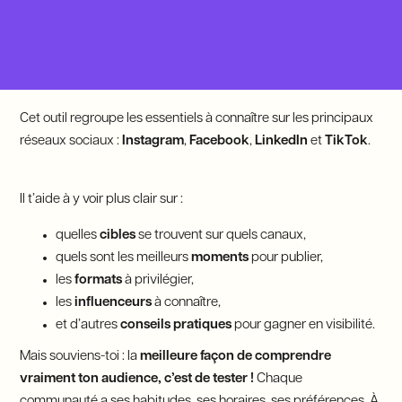
Cet outil regroupe les essentiels à connaître sur les principaux
réseaux sociaux :
Instagram
,
Facebook
,
LinkedIn
et
TikTok
.
Il t’aide à y voir plus clair sur :
quelles
cibles
se trouvent sur quels canaux,
quels sont les meilleurs
moments
pour publier,
les
formats
à privilégier,
les
influenceurs
à connaître,
et d’autres
conseils pratiques
pour gagner en visibilité.
Mais souviens-toi : la
meilleure façon de comprendre
vraiment ton audience, c’est de tester !
Chaque
communauté a ses habitudes, ses horaires, ses préférences. À